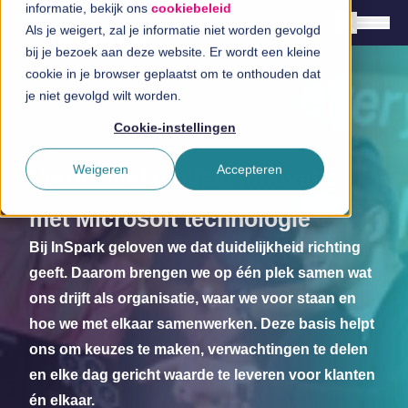
Creëer een moderne cloud
cookiebeleid
a
a
Als je weigert, zal je informatie niet worden gevolgd bij
Haal meer uit je data
je bezoek aan deze website. Er wordt een kleine
cookie in je browser geplaatst om te onthouden dat je
Nederlands
niet gevolgd wilt worden.
Verras met digitale innovatie
English
a
Cookie-instellingen
Oplossingen
Jouw werkomgeving beveiligd
Weigeren
Accepteren
Branches
Betere beslissingen nemen
met Microsoft technologie
InSpiratiecentrum
Bij InSpark geloven we dat duidelijkheid richting
Lever de beste
Technologieën
geeft. Daarom brengen we op één plek samen wat
ons drijft als organisatie, waar we voor staan en
werkplekomgeving
Direct in contact
hoe we met elkaar samenwerken. Deze basis helpt
ons om keuzes te maken, verwachtingen te delen
en elke dag gericht waarde te leveren voor klanten
én elkaar.