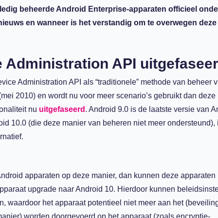
ledig beheerde Android Enterprise-apparaten officieel ond
 nieuws en wanneer is het verstandig om te overwegen deze
 Administration API uitgefasee
vice Administration API als “traditionele” methode van beheer 
(mei 2010) en wordt nu voor meer scenario’s gebruikt dan deze
naliteit nu
uitgefaseerd
. Android 9.0 is de laatste versie van 
oid 10.0 (die deze manier van beheren niet meer ondersteund), 
natief.
Android apparaten op deze manier, dan kunnen deze apparaten 
pparaat upgrade naar Android 10. Hierdoor kunnen beleidsinste
n, waardoor het apparaat potentieel niet meer aan het (beveilin
 manier) worden doorgevoerd op het apparaat (zoals encryptie-