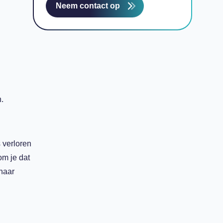
Neem contact op
.
 verloren
om je dat
naar