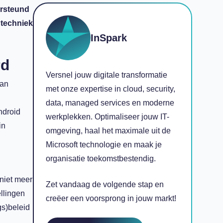
ersteund
 techniek
InSpark
rd
Versnel jouw digitale transformatie
van
met onze expertise in cloud, security,
data, managed services en moderne
Android
werkplekken. Optimaliseer jouw IT-
in
omgeving, haal het maximale uit de
Microsoft technologie en maak je
organisatie toekomstbestendig.
niet meer
Zet vandaag de volgende stap en
llingen
creëer een voorsprong in jouw markt!
gs)beleid