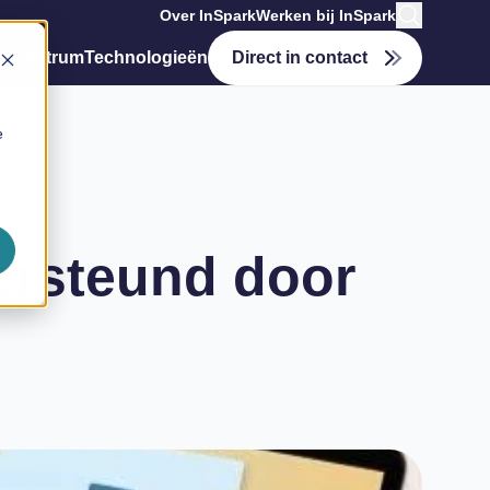
Over InSpark
Werken bij InSpark
tiecentrum
Technologieën
Direct in contact
e
ersteund door