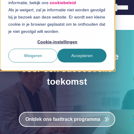
informatie, bekijk ons
cookiebeleid
a
Als je weigert, zal je informatie niet worden gevolgd
bij je bezoek aan deze website. Er wordt een kleine
cookie in je browser geplaatst om te onthouden dat
Nederlands
je niet gevolgd wilt worden.
English
Cookie-instellingen
a
Moderne werkplek
Oplossingen
Flexibiliteit en efficiëntie
Weigeren
Accepteren
Branches
voor een succesvolle
InSpiratiecentrum
toekomst
a
Technologieën
Direct in contact
Ontdek ons fasttrack programma