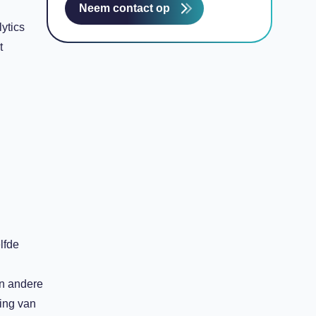
Neem contact op
ytics
t
lfde
en andere
ing van