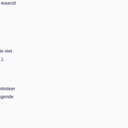
 waaruit
e niet
).
ntroleer
olgende