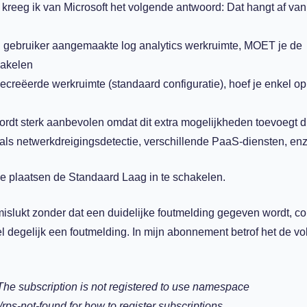
kreeg ik van Microsoft het volgende antwoord: Dat hangt af van
 gebruiker aangemaakte log analytics werkruimte, MOET je de
hakelen
creëerde werkruimte (standaard configuratie), hoef je enkel op
dt sterk aanbevolen omdat dit extra mogelijkheden toevoegt di
als netwerkdreigingsdetectie, verschillende PaaS-diensten, enz.
e plaatsen de Standaard Laag in te schakelen.
mislukt zonder dat een duidelijke foutmelding gegeven wordt, co
wel degelijk een foutmelding. In mijn abonnement betrof het de v
he subscription is not registered to use namespace
ps-not-found for how to register subscriptions