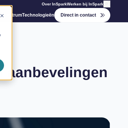
Over InSpark
Werken bij InSpark
tiecentrum
Technologieën
Direct in contact
e
n aanbevelingen