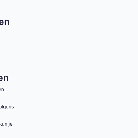
ren
en
en
volgens
kun je