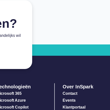
ven?
andelijks wil
echnologieën
Over InSpark
icrosoft 365
Contact
icrosoft Azure
Events
icrosoft Copilot
Klantportaal