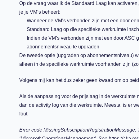
Op de vraag waar ik de Standaard Laag kan activeren, 
je je VM’s beheert:
Wanneer de VM’s verbonden zijn met een door een
Standaard Laag op die specifieke werkruimte insc
Indien de VM’s verbonden zijn met een door ASC ge
abonnementsniveau te upgraden
De tweede optie (upgraden op abonnementsniveau) wor
alleen in de specifieke werkruimte voorhanden zijn (zo
Volgens mij kan het dus zeker geen kwaad om op beid
Als de aanpassing voor de prijslaag in de werkruimte 
dan de activity log van die werkruimte. Meestal is er 
fout:
Error code MissingSubscriptionRegistrationMessage: T
‘Microsoft.OperationsManagement’. See https://aka.ms/r