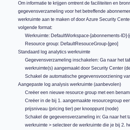
Om informatie te krijgen omtrent de faciliteiten en b
gegevensverzameling voor het betreffende abonnement 
werkruimte aan te maken of door Azure Security Center
volgende format:
Werkruimte: DefaultWorkspace-[abonnements-ID]-[
Resource group: DefaultResouceGroup-[geo]
Standaard log analytics werkruimte
Gegevensverzameling inschakelen: Ga naar het ta
werkruimte(s) aangemaakt door Security Center (def
Schakel de automatische gegevensvoorziening van
Aangepaste log analysis werkruimte (aanbevolen)
Creëer een nieuwe resource group met een benaming
Creëer in de bij 1. aangemaakte resourcegroup een 
prijsniveau (pricing tier) per knooppunt (node)
Schakel de gegevensverzameling in: Ga naar het 
werkruimte > selecteer de werkruimte die je bij 2