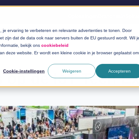
Oplossingen
Branches
InSpira
je ervaring te verbeteren en relevante advertenties te tonen. Door
t zijn dat de data ook naar servers buiten de EU gestuurd wordt. Wil j
informatie, bekijk ons
cookiebeleid
 aan deze website. Er wordt een kleine cookie in je browser geplaatst om
Cookie-instellingen
Weigeren
Accepteren
es op de IoT Tech 