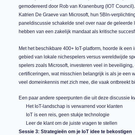
gemodereerd door Rob van Kranenburg (IOT Council).
Katrien De Graeve van Microsoft, hun 5Bln-verplichtin
paneldiscussie schakelde snel over naar de geleerde 
hebben van een zakelijk mandaat als kritische succesfa
Met het beschikbare 400+ IoT-platform, hoorde ik een i
gebied van lokale nichespelers versus wereldwijde sp
spelers zoals Microsoft, investeren veel in beveiliging
certificeringen, wat misschien belangrijk is als je een
veel domeinkennis met zich mee, die vaak ontbreekt bi
Een paar andere speerpunten die uit deze discussie k
Het IoT-landschap is verwarrend voor klanten
IoT is een reis, geen stukje technologie
Leer de klant om de juiste vragen te stellen
Sessie 3: Strategieën om je IoT idee te bekostigen