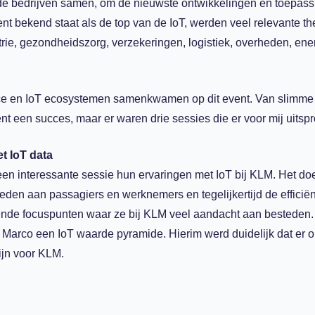
de bedrijven samen, om de nieuwste ontwikkelingen en toepas
ent bekend staat als de top van de IoT, werden veel relevante t
rie, gezondheidszorg, verzekeringen, logistiek, overheden, ene
igence en IoT ecosystemen samenkwamen op dit event. Van slimme
nt een succes, maar er waren drie sessies die er voor mij uitsp
t IoT data
n interessante sessie hun ervaringen met IoT bij KLM. Het do
ieden aan passagiers en werknemers en tegelijkertijd de efficiën
illende focuspunten waar ze bij KLM veel aandacht aan bestede
n Marco een IoT waarde pyramide. Hierim werd duidelijk dat er 
ijn voor KLM.