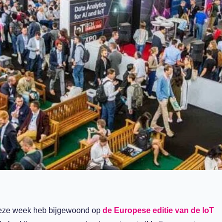
k deze week heb bijgewoond op
de Europese editie van de IoT