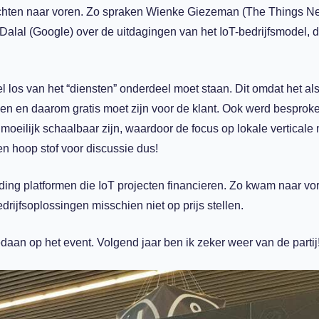
chten naar voren. Zo spraken Wienke Giezeman (The Things Ne
Dalal (Google) over de uitdagingen van het IoT-bedrijfsmodel, d
l los van het “diensten” onderdeel moet staan. Dit omdat het al
n en daarom gratis moet zijn voor de klant. Ook werd besproke
oeilijk schaalbaar zijn, waardoor de focus op lokale verticale
Een hoop stof voor discussie dus!
ng platformen die IoT projecten financieren. Zo kwam naar vo
rijfsoplossingen misschien niet op prijs stellen.
daan op het event. Volgend jaar ben ik zeker weer van de partij