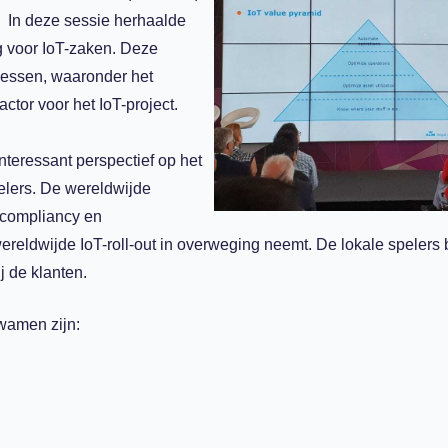
 In deze sessie herhaalde
g voor IoT-zaken. Deze
lessen, waaronder het
ctor voor het IoT-project.
nteressant perspectief op het
elers. De wereldwijde
, compliancy en
 wereldwijde IoT-roll-out in overweging neemt. De lokale spelers
j de klanten.
wamen zijn: