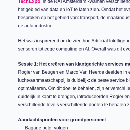
TechExpo
. In de RAI Amsterdam kwamen verschillen
het gebied van data en IoT te laten zien. Omdat het ev
besproken op het gebied van: transport, de maakindust
de auto-industrie.
Het was inspirerend om te zien hoe Artificial Intell
sensoren tot edge computing en AI. Overall was dit eve
Sessie 1: Het
creëren van klantgerichte services me
Rogier van Beugen en Marco Van Heerde deelden in ee
luchtvaartmaatschappij is duidelijk: de beste service b
optimaliseren. Om dit doel te behalen, zijn er versch
duidelijk in kaart te brengen, introduceerden Rogier e
verschillende levels verschillende doelen te behalen z
Aandachtspunten voor grondpersoneel
Bagage beter volgen