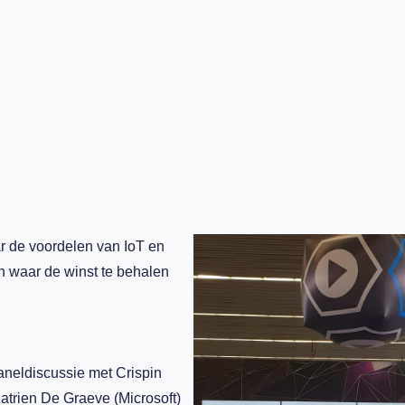
r de voordelen van IoT en
en waar de winst te behalen
aneldiscussie met Crispin
trien De Graeve (Microsoft)