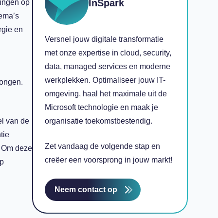
InSpark
singen op
hema’s
rgie en
Versnel jouw digitale transformatie
met onze expertise in cloud, security,
data, managed services en moderne
werkplekken. Optimaliseer jouw IT-
rongen.
omgeving, haal het maximale uit de
Microsoft technologie en maak je
el van de
organisatie toekomstbestendig.
tie
Zet vandaag de volgende stap en
n. Om deze
creëer een voorsprong in jouw markt!
op
Neem contact op