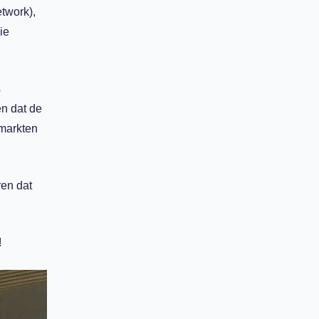
twork),
ie
s
n dat de
 markten
ren dat
!