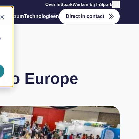
Over InSpark
Werken bij InSpark
tiecentrum
Technologieën
Direct in contact
e
Expo Europe