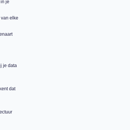
in je
 van elke
enaart
 je data
kent dat
ectuur