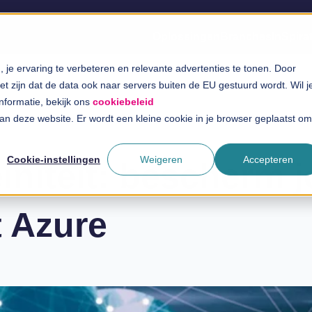
Oplossingen
Branches
InSpira
je ervaring te verbeteren en relevante advertenties te tonen. Door
t zijn dat de data ook naar servers buiten de EU gestuurd wordt. Wil j
informatie, bekijk ons
cookiebeleid
 aan deze website. Er wordt een kleine cookie in je browser geplaatst om
Cookie-instellingen
Weigeren
Accepteren
einiteit: bescherm 
t Azure