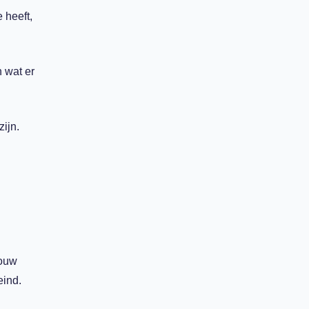
 heeft,
 wat er
zijn.
bouw
eind.