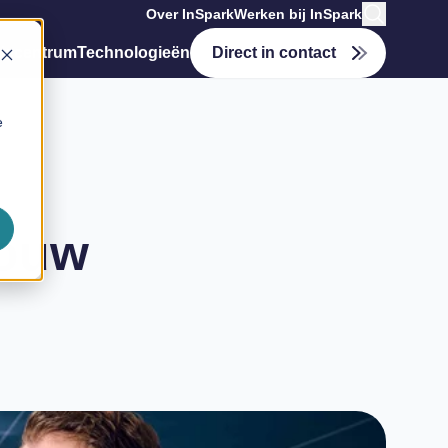
Over InSpark
Werken bij InSpark
tiecentrum
Technologieën
Direct in contact
e
jouw