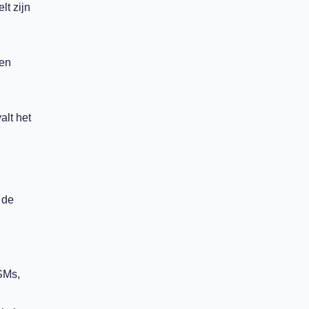
lt zijn
 en
alt het
 de
SMs,