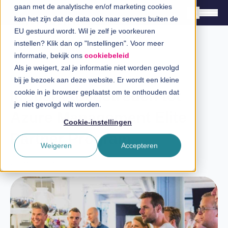
gaan met de analytische en/of marketing cookies
kan het zijn dat de data ook naar servers buiten de
EU gestuurd wordt. Wil je zelf je voorkeuren
instellen? Klik dan op "Instellingen". Voor meer
Oplossingen
informatie, bekijk ons
cookiebeleid
Branches
Als je weigert, zal je informatie niet worden gevolgd
Blog
bij je bezoek aan deze website. Er wordt een kleine
InSpiratiecentrum
InSpark toegetreden tot
cookie in je browser geplaatst om te onthouden dat
je niet gevolgd wilt worden.
Azure Management Elite
Technologieën
Cookie-instellingen
Partner Program
Direct in contact
Weigeren
Accepteren
Laatste update: 16 juli 2024
Over InSpark
Werken bij InSpark