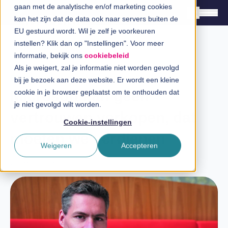
gaan met de analytische en/of marketing cookies
kan het zijn dat de data ook naar servers buiten de
EU gestuurd wordt. Wil je zelf je voorkeuren
instellen? Klik dan op "Instellingen". Voor meer
Oplossingen
informatie, bekijk ons
cookiebeleid
Branches
Als je weigert, zal je informatie niet worden gevolgd
Blog
bij je bezoek aan deze website. Er wordt een kleine
InSpiratiecentrum
Microsoft kan geen
cookie in je browser geplaatst om te onthouden dat
je niet gevolgd wilt worden.
vertrouwen verkopen, dat
Technologieën
Cookie-instellingen
moeten we verdienen
Direct in contact
Weigeren
Accepteren
Laatste update: 16 juli 2024
Over InSpark
Werken bij InSpark