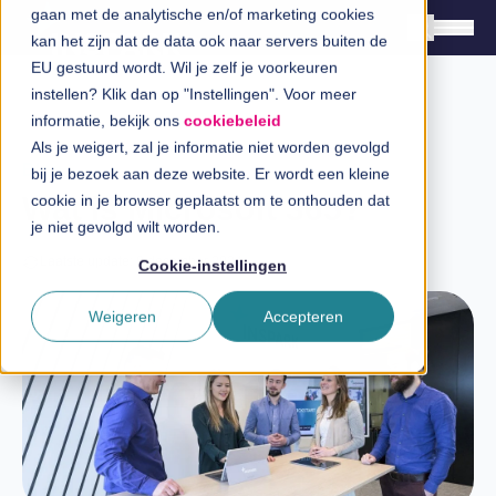
gaan met de analytische en/of marketing cookies
kan het zijn dat de data ook naar servers buiten de
EU gestuurd wordt. Wil je zelf je voorkeuren
instellen? Klik dan op "Instellingen". Voor meer
Oplossingen
informatie, bekijk ons
cookiebeleid
Branches
Als je weigert, zal je informatie niet worden gevolgd
Blog
bij je bezoek aan deze website. Er wordt een kleine
InSpiratiecentrum
Wat is Microsoft 365?
cookie in je browser geplaatst om te onthouden dat
je niet gevolgd wilt worden.
Technologieën
Laatste update: 9 december 2024
Cookie-instellingen
Direct in contact
Weigeren
Accepteren
Over InSpark
Werken bij InSpark