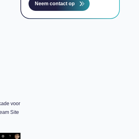
Neem contact op
kkade voor
Team Site