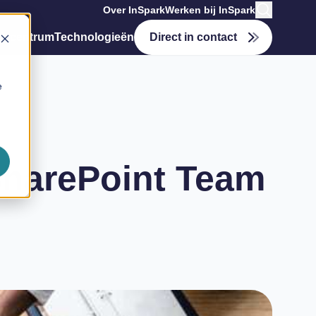
Over InSpark
Werken bij InSpark
tiecentrum
Technologieën
Direct in contact
e
SharePoint Team