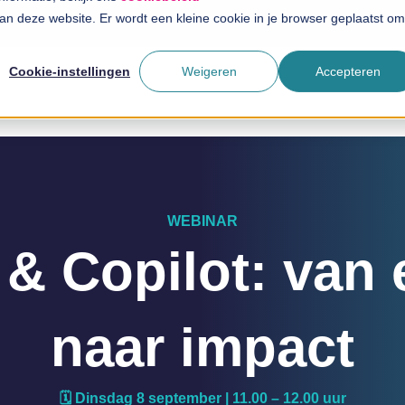
 aan deze website. Er wordt een kleine cookie in je browser geplaatst om
Cookie-instellingen
Weigeren
Accepteren
WEBINAR
 & Copilot: van
naar impact
🗓️ Dinsdag 8 september | 11.00 – 12.00 uur