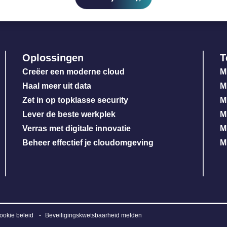
Oplossingen
T
Creëer een moderne cloud
M
Haal meer uit data
M
Zet in op topklasse security
M
Lever de beste werkplek
M
Verras met digitale innovatie
M
Beheer effectief je cloudomgeving
M
ookie beleid
Beveiligingskwetsbaarheid melden