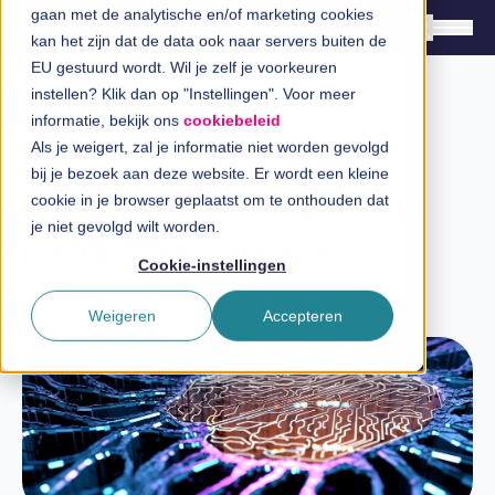
gaan met de analytische en/of marketing cookies
kan het zijn dat de data ook naar servers buiten de
EU gestuurd wordt. Wil je zelf je voorkeuren
instellen? Klik dan op "Instellingen". Voor meer
Oplossingen
informatie, bekijk ons
cookiebeleid
Branches
Als je weigert, zal je informatie niet worden gevolgd
Expert Talk
bij je bezoek aan deze website. Er wordt een kleine
InSpiratiecentrum
Belangrijkste updates op
cookie in je browser geplaatst om te onthouden dat
je niet gevolgd wilt worden.
Ignite over Data & AI
Technologieën
Cookie-instellingen
Direct in contact
Laatste update: 15 augustus 2024
Weigeren
Accepteren
Over InSpark
Werken bij InSpark