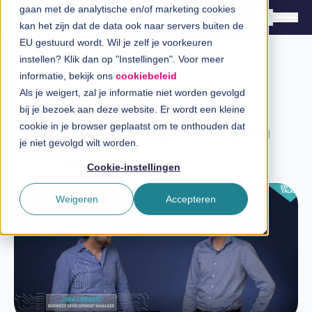
gaan met de analytische en/of marketing cookies
kan het zijn dat de data ook naar servers buiten de
EU gestuurd wordt. Wil je zelf je voorkeuren
instellen? Klik dan op "Instellingen". Voor meer
Oplossingen
informatie, bekijk ons
cookiebeleid
Branches
Als je weigert, zal je informatie niet worden gevolgd
Expert Talk
bij je bezoek aan deze website. Er wordt een kleine
InSpiratiecentrum
Cloud-Native oplossingen
cookie in je browser geplaatst om te onthouden dat
je niet gevolgd wilt worden.
Technologieën
Laatste update: 15 augustus 2024
Cookie-instellingen
Direct in contact
Weigeren
Accepteren
Over InSpark
Werken bij InSpark