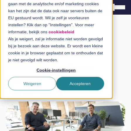
gaan met de analytische en/of marketing cookies
kan het zijn dat de data ook naar servers buiten de
EU gestuurd wordt. Wil je zelf je voorkeuren
instellen? Klik dan op "Instellingen". Voor meer
Oplossingen
informatie, bekijk ons
cookiebeleid
Branches
Als je weigert, zal je informatie niet worden gevolgd
Expert Talk
bij je bezoek aan deze website. Er wordt een kleine
InSpiratiecentrum
De mogelijkheden en
cookie in je browser geplaatst om te onthouden dat
je niet gevolgd wilt worden.
kansen op het Power
Technologieën
Cookie-instellingen
Platform
Direct in contact
Weigeren
Accepteren
Laatste update: 15 augustus 2024
Over InSpark
Werken bij InSpark