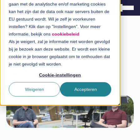
gaan met de analytische en/of marketing cookies
kan het zijn dat de data ook naar servers buiten de
EU gestuurd wordt. Wil je zelf je voorkeuren
instellen? Klik dan op "Instellingen". Voor meer
Oplossingen
informatie, bekijk ons
cookiebeleid
Branches
Als je weigert, zal je informatie niet worden gevolgd
Expert Talk
bij je bezoek aan deze website. Er wordt een kleine
InSpiratiecentrum
Wat is een Azure
cookie in je browser geplaatst om te onthouden dat
je niet gevolgd wilt worden.
Landingzone?
Technologieën
Cookie-instellingen
Direct in contact
Laatste update: 19 juli 2024
Weigeren
Accepteren
Over InSpark
Werken bij InSpark