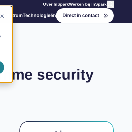
Over InSpark
Werken bij InSpark
tiecentrum
Technologieën
Direct in contact
e
imme security