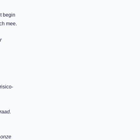
t begin
ich mee.
r
risico-
raad.
 onze