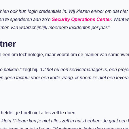
n ook hun login credentials in. Wij kiezen ervoor om dat niet 
en te spenderen aan zo’n
Security Operations Center
. Want w
uimen van waarschijnlijk meerdere incidenten per jaar.”
tner
alleen om technologie, maar vooral om de manier van samenwe
te pakken,”
zegt hij.
“Of het nu een servicemanager is, een proje
n geen factuur voor een korte vraag. Ik noem ze niet een levera
der: je hoeft niet alles zelf te doen.
 klein IT-team kun je niet alles zelf in huis hebben. Je gaat een 
ecialisme in huis te halen.
“Voorkomen is beter dan genezen op