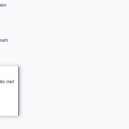
nnen
team
tie met