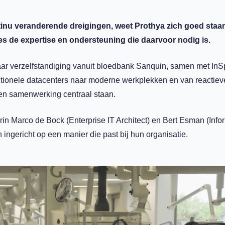
ntinu veranderende dreigingen, weet Prothya zich goed staa
s de expertise en ondersteuning die daarvoor nodig is.
haar verzelfstandiging vanuit bloedbank Sanquin, samen met InS
ditionele datacenters naar moderne werkplekken en van reactiev
 en samenwerking centraal staan.
arin Marco de Bock (Enterprise IT Architect) en Bert Esman (Info
n ingericht op een manier die past bij hun organisatie.