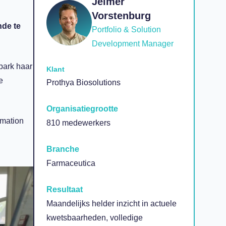
Jelmer
Vorstenburg
nde te
Portfolio & Solution
Development Manager
park haar
Klant
e
Prothya Biosolutions
Organisatiegrootte
rmation
810 medewerkers
Branche
Farmaceutica
Resultaat
Maandelijks helder inzicht in actuele
kwetsbaarheden, volledige