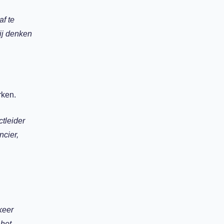
af te
ij denken
rken.
ctleider
ncier,
keer
 het