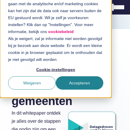
gaan met de analytische en/of marketing cookies
kan het zijn dat de data ook naar servers buiten de
EU gestuurd wordt. Wil je zelf je voorkeuren
instellen? Klik dan op "Instellingen". Voor meer
Oplossingen
informatie, bekijk ons
cookiebeleid
Branches
Als je weigert, zal je informatie niet worden gevolgd
bij je bezoek aan deze website. Er wordt een kleine
InSpiratiecentrum
cookie in je browser geplaatst om te onthouden dat
Whitepaper
je niet gevolgd wilt worden.
Datagedreven
Technologieën
Cookie-instellingen
Direct in contact
werken binnen
Weigeren
Accepteren
gemeenten
Over InSpark
In dit whitepaper ontdek
je alles over de stappen
Werken bij InSpark
die nodig zijn om een