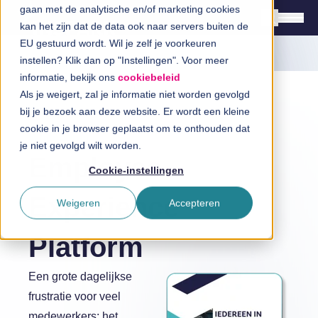
gaan met de analytische en/of marketing cookies
kan het zijn dat de data ook naar servers buiten de
EU gestuurd wordt. Wil je zelf je voorkeuren
instellen? Klik dan op "Instellingen". Voor meer
Oplossingen
informatie, bekijk ons
cookiebeleid
Branches
Als je weigert, zal je informatie niet worden gevolgd
bij je bezoek aan deze website. Er wordt een kleine
InSpiratiecentrum
cookie in je browser geplaatst om te onthouden dat
Whitepaper
je niet gevolgd wilt worden.
Employee
Technologieën
Cookie-instellingen
Direct in contact
Experience
Weigeren
Accepteren
Platform
Over InSpark
Een grote dagelijkse
frustratie voor veel
Werken bij InSpark
medewerkers: het