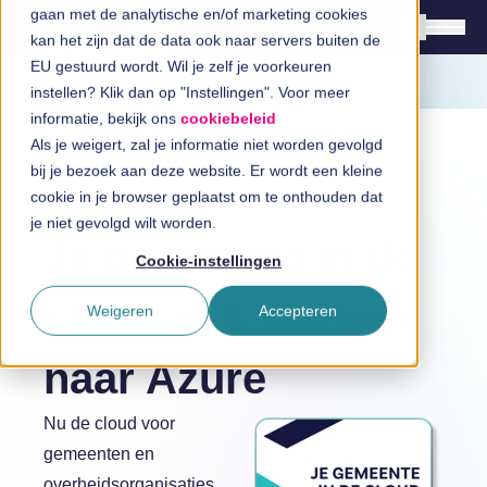
gaan met de analytische en/of marketing cookies
kan het zijn dat de data ook naar servers buiten de
EU gestuurd wordt. Wil je zelf je voorkeuren
instellen? Klik dan op "Instellingen". Voor meer
Oplossingen
informatie, bekijk ons
cookiebeleid
Branches
Als je weigert, zal je informatie niet worden gevolgd
bij je bezoek aan deze website. Er wordt een kleine
InSpiratiecentrum
cookie in je browser geplaatst om te onthouden dat
Whitepaper
je niet gevolgd wilt worden.
Je gemeente in de
Technologieën
Cookie-instellingen
Direct in contact
cloud:in 5 stappen
Weigeren
Accepteren
naar Azure
Over InSpark
Nu de cloud voor
gemeenten en
Werken bij InSpark
overheidsorganisaties