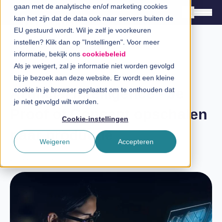
gaan met de analytische en/of marketing cookies
kan het zijn dat de data ook naar servers buiten de
EU gestuurd wordt. Wil je zelf je voorkeuren
instellen? Klik dan op "Instellingen". Voor meer
Oplossingen
informatie, bekijk ons
cookiebeleid
Branches
Als je weigert, zal je informatie niet worden gevolgd
Blog
bij je bezoek aan deze website. Er wordt een kleine
InSpiratiecentrum
Artificial intelligence - Je
cookie in je browser geplaatst om te onthouden dat
je niet gevolgd wilt worden.
Proof of Concept opschalen
Technologieën
Cookie-instellingen
naar productie
Direct in contact
Weigeren
Accepteren
Laatste update: 20 juni 2025
Over InSpark
Werken bij InSpark