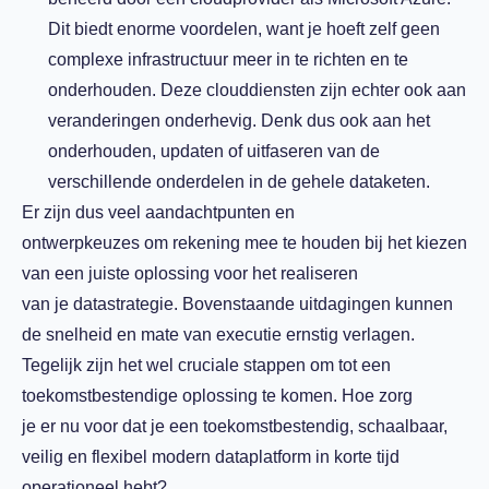
Dit biedt enorme voordelen, want je hoeft zelf geen
complexe infrastructuur meer in te richten en te
onderhouden. Deze clouddiensten zijn echter ook aan
veranderingen onderhevig. Denk dus ook aan het
onderhouden, updaten of uitfaseren van de
verschillende onderdelen in de gehele dataketen.
Er zijn dus vee
l
aandachtpunten en
ontwerpkeuzes
om
rekening mee te houden
bij het kiezen
van een juiste oplossing voor
het realiseren
van
je
datastrategie
. Bovenstaande uitdagingen
k
unnen
de snelheid
en mate
van executie ernstig verlagen
.
Tegelijk zijn het
wel
cruciale
stappen om tot een
toekomstbestendige oplossing te komen
.
Hoe zorg
je
er
nu
voor
dat je een toekomstbestendig, schaalbaar,
veilig en
flexibel
modern dataplatform
in korte tijd
operationeel hebt?