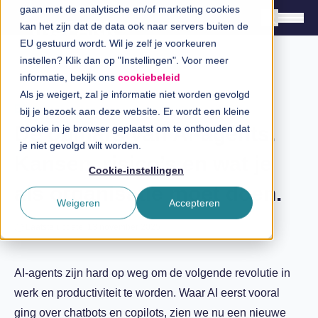
gaan met de analytische en/of marketing cookies
kan het zijn dat de data ook naar servers buiten de
EU gestuurd wordt. Wil je zelf je voorkeuren
instellen? Klik dan op "Instellingen". Voor meer
Oplossingen
informatie, bekijk ons
cookiebeleid
Branches
Als je weigert, zal je informatie niet worden gevolgd
Blog
bij je bezoek aan deze website. Er wordt een kleine
InSpiratiecentrum
De opmars van AI-agents.
cookie in je browser geplaatst om te onthouden dat
je niet gevolgd wilt worden.
Kansen, risico’s en wat je
Technologieën
Cookie-instellingen
als organisatie moet doen.
Direct in contact
Weigeren
Accepteren
Laatste update: 13 november 2025
Over InSpark
AI-agents zijn hard op weg om de volgende revolutie in
werk en productiviteit te worden. Waar AI eerst vooral
Werken bij InSpark
ging over chatbots en copilots, zien we nu een nieuwe