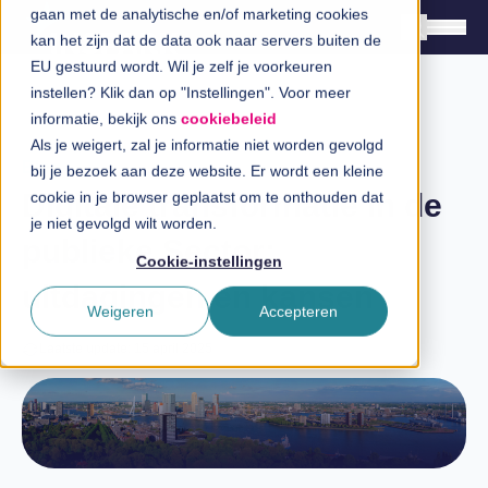
gaan met de analytische en/of marketing cookies
kan het zijn dat de data ook naar servers buiten de
EU gestuurd wordt. Wil je zelf je voorkeuren
instellen? Klik dan op "Instellingen". Voor meer
Oplossingen
informatie, bekijk ons
cookiebeleid
Branches
Als je weigert, zal je informatie niet worden gevolgd
Blog
bij je bezoek aan deze website. Er wordt een kleine
InSpiratiecentrum
Digitale transformatie in de
cookie in je browser geplaatst om te onthouden dat
je niet gevolgd wilt worden.
publieke Sector:
Technologieën
Cookie-instellingen
uitdagingen en kansen
Direct in contact
Weigeren
Accepteren
Laatste update: 15 april 2025
Over InSpark
Werken bij InSpark