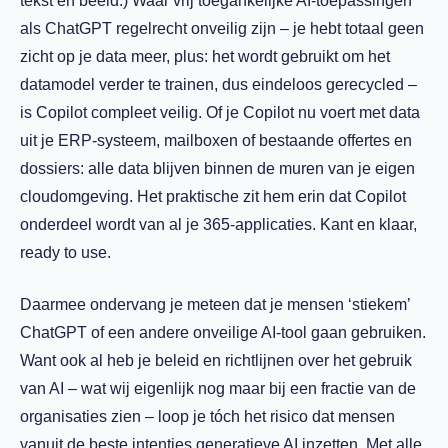
tekst en beeld.) Waar vrij toegankelijke AI-toepassingen
als ChatGPT regelrecht onveilig zijn – je hebt totaal geen
zicht op je data meer, plus: het wordt gebruikt om het
datamodel verder te trainen, dus eindeloos gerecycled –
is Copilot compleet veilig. Of je Copilot nu voert met data
uit je ERP-systeem, mailboxen of bestaande offertes en
dossiers: alle data blijven binnen de muren van je eigen
cloudomgeving. Het praktische zit hem erin dat Copilot
onderdeel wordt van al je 365-applicaties. Kant en klaar,
ready to use.
Daarmee ondervang je meteen dat je mensen ‘stiekem’
ChatGPT of een andere onveilige AI-tool gaan gebruiken.
Want ook al heb je beleid en richtlijnen over het gebruik
van AI – wat wij eigenlijk nog maar bij een fractie van de
organisaties zien – loop je tóch het risico dat mensen
vanuit de beste intenties generatieve AI inzetten. Met alle