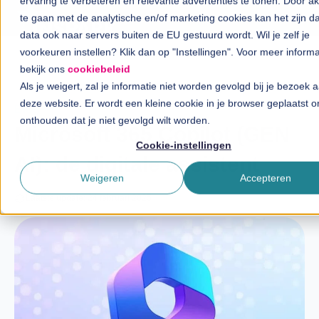
ervaring te verbeteren en relevante advertenties te tonen. Door a
te gaan met de analytische en/of marketing cookies kan het zijn d
data ook naar servers buiten de EU gestuurd wordt. Wil je zelf je
voorkeuren instellen? Klik dan op "Instellingen". Voor meer informa
Oplossingen
bekijk ons
cookiebeleid
Als je weigert, zal je informatie niet worden gevolgd bij je bezoek 
Branches
deze website. Er wordt een kleine cookie in je browser geplaatst o
Blog
onthouden dat je niet gevolgd wilt worden.
InSpiratiecentrum
Microsoft 365 Copilot (GEN
Cookie-instellingen
AI): de digitale assistent
Technologieën
Weigeren
Accepteren
Direct in contact
Laatste update: 24 februari 2025
Over InSpark
Werken bij InSpark