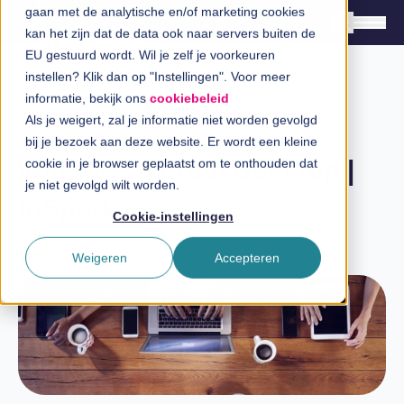
gaan met de analytische en/of marketing cookies
kan het zijn dat de data ook naar servers buiten de
EU gestuurd wordt. Wil je zelf je voorkeuren
instellen? Klik dan op "Instellingen". Voor meer
Oplossingen
informatie, bekijk ons
cookiebeleid
Branches
Als je weigert, zal je informatie niet worden gevolgd
Blog
bij je bezoek aan deze website. Er wordt een kleine
InSpiratiecentrum
Windows Virtual Desktop |
cookie in je browser geplaatst om te onthouden dat
je niet gevolgd wilt worden.
InSpark
Technologieën
Cookie-instellingen
Direct in contact
Laatste update: 10 oktober 2024
Weigeren
Accepteren
Over InSpark
Werken bij InSpark