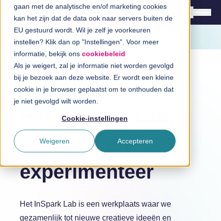
gaan met de analytische en/of marketing cookies
kan het zijn dat de data ook naar servers buiten de
EU gestuurd wordt. Wil je zelf je voorkeuren
instellen? Klik dan op "Instellingen". Voor meer
Oplossingen
informatie, bekijk ons
cookiebeleid
Branches
Als je weigert, zal je informatie niet worden gevolgd
bij je bezoek aan deze website. Er wordt een kleine
InSpiratiecentrum
cookie in je browser geplaatst om te onthouden dat
Webinar terugkijken
je niet gevolgd wilt worden.
Het InSpark Lab,
Technologieën
Cookie-instellingen
Direct in contact
innoveer en
Weigeren
Accepteren
experimenteer
Over InSpark
Het InSpark Lab is een werkplaats waar we
Werken bij InSpark
gezamenlijk tot nieuwe creatieve ideeën en