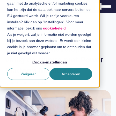
gaan met de analytische en/of marketing cookies
kan het zijn dat de data ook naar servers buiten de
EU gestuurd wordt. Wil je zelf je voorkeuren
instellen? Klik dan op "Instellingen". Voor meer
Oplossingen
informatie, bekijk ons
cookiebeleid
Branches
Als je weigert, zal je informatie niet worden gevolgd
Klantverhaal Kiwa
bij je bezoek aan deze website. Er wordt een kleine
InSpiratiecentrum
Geef citizen developers
cookie in je browser geplaatst om te onthouden dat
je niet gevolgd wilt worden.
veilig de ruimte met Power
Technologieën
Cookie-instellingen
Platform Monitoring
Direct in contact
Weigeren
Accepteren
Laatste update: 16 oktober 2024
Over InSpark
Werken bij InSpark