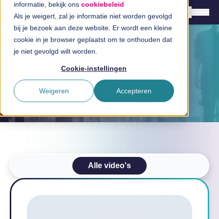
informatie, bekijk ons
cookiebeleid
Als je weigert, zal je informatie niet worden gevolgd
bij je bezoek aan deze website. Er wordt een kleine
cookie in je browser geplaatst om te onthouden dat
Nederlands
je niet gevolgd wilt worden.
English
Cookie-instellingen
Inspiratiecentrum
Oplossingen
Video's
Weigeren
Accepteren
Branches
InSpiratiecentrum
Technologieën
Alle video's
Direct in contact