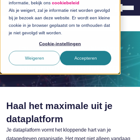
informatie, bekijk ons
cookiebeleid
Als je weigert, zal je informatie niet worden gevolgd
bij je bezoek aan deze website. Er wordt een kleine
cookie in je browser geplaatst om te onthouden dat
Nederlands
je niet gevolgd wilt worden.
English
Cookie-instellingen
Een dataplatform voor iedere datagedreven
Oplossingen
organisatie
Weigeren
Accepteren
Branches
Managed Dataplatform
InSpiratiecentrum
Technologieën
Haal het maximale uit je
Direct in contact
dataplatform
Je dataplatform vormt het kloppende hart van je
datagedreven organisatie. Het moet niet alleen vandaag