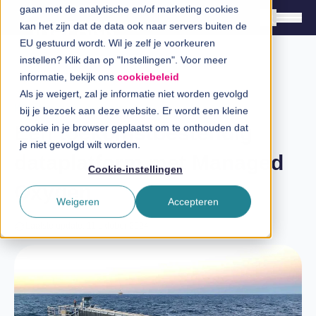
gaan met de analytische en/of marketing cookies
kan het zijn dat de data ook naar servers buiten de
EU gestuurd wordt. Wil je zelf je voorkeuren
instellen? Klik dan op "Instellingen". Voor meer
Oplossingen
informatie, bekijk ons
cookiebeleid
Branches
Als je weigert, zal je informatie niet worden gevolgd
Klantverhaal Ampelmann
bij je bezoek aan deze website. Er wordt een kleine
InSpiratiecentrum
Een toekomstbestendig
cookie in je browser geplaatst om te onthouden dat
je niet gevolgd wilt worden.
dataplatform met Managed
Technologieën
Cookie-instellingen
Oxygen
Direct in contact
Weigeren
Accepteren
Laatste update: 11 oktober 2024
Over InSpark
Werken bij InSpark