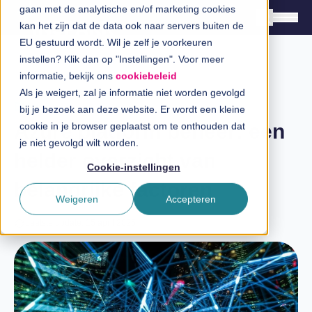
gaan met de analytische en/of marketing cookies
kan het zijn dat de data ook naar servers buiten de
EU gestuurd wordt. Wil je zelf je voorkeuren
instellen? Klik dan op "Instellingen". Voor meer
Oplossingen
informatie, bekijk ons
cookiebeleid
Branches
Als je weigert, zal je informatie niet worden gevolgd
Blog
bij je bezoek aan deze website. Er wordt een kleine
InSpiratiecentrum
Azure platform beheer: een
cookie in je browser geplaatst om te onthouden dat
je niet gevolgd wilt worden.
helder overzicht van
Technologieën
Cookie-instellingen
belangrijke factoren
Direct in contact
Weigeren
Accepteren
Laatste update: 15 april 2025
Over InSpark
Werken bij InSpark