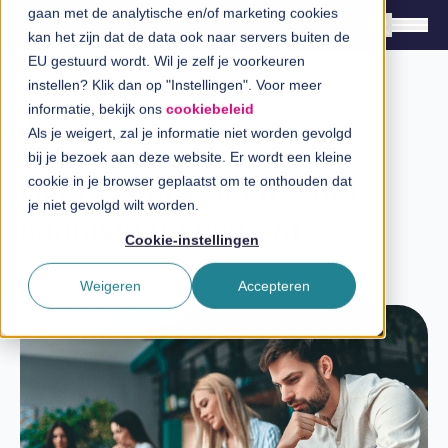
gaan met de analytische en/of marketing cookies
kan het zijn dat de data ook naar servers buiten de
EU gestuurd wordt. Wil je zelf je voorkeuren
instellen? Klik dan op "Instellingen". Voor meer
Oplossingen
informatie, bekijk ons
cookiebeleid
Branches
Als je weigert, zal je informatie niet worden gevolgd
Blog
bij je bezoek aan deze website. Er wordt een kleine
InSpiratiecentrum
Het belang van effectief
cookie in je browser geplaatst om te onthouden dat
je niet gevolgd wilt worden.
kennismanagement
Technologieën
Cookie-instellingen
Direct in contact
Laatste update: 30 juli 2024
Weigeren
Accepteren
Over InSpark
Werken bij InSpark