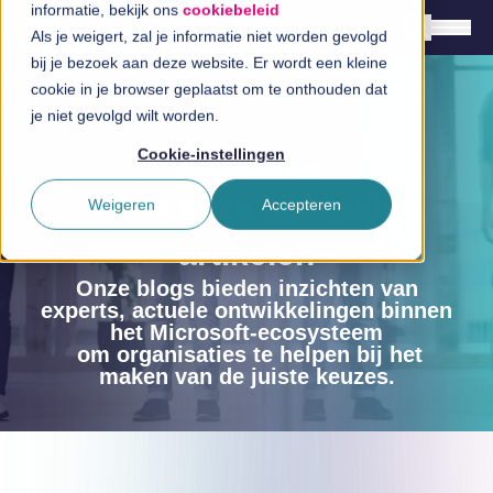
informatie, bekijk ons
cookiebeleid
Als je weigert, zal je informatie niet worden gevolgd
bij je bezoek aan deze website. Er wordt een kleine
cookie in je browser geplaatst om te onthouden dat
Nederlands
je niet gevolgd wilt worden.
English
Cookie-instellingen
Inspiratiecentrum
Oplossingen
Lees onze nieuwste
Weigeren
Accepteren
Branches
artikelen
InSpiratiecentrum
Onze blogs bieden inzichten van
experts, actuele ontwikkelingen binnen
Technologieën
het Microsoft-ecosysteem
om organisaties te helpen bij het
maken van de juiste keuzes.
Direct in contact