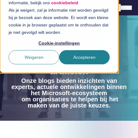
informatie, bekijk ons
cookiebeleid
Als je weigert, zal je informatie niet worden gevolgd
bij je bezoek aan deze website. Er wordt een kleine
cookie in je browser geplaatst om te onthouden dat
Nederlands
je niet gevolgd wilt worden.
English
Cookie-instellingen
Inspiratiecentrum
Oplossingen
Lees onze nieuwste
Weigeren
Accepteren
Branches
artikelen
InSpiratiecentrum
Onze blogs bieden inzichten van
experts, actuele ontwikkelingen binnen
Technologieën
het Microsoft-ecosysteem
om organisaties te helpen bij het
maken van de juiste keuzes.
Direct in contact