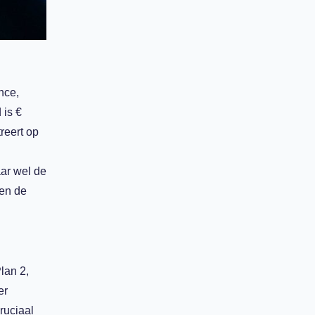
ance
,
d
is €
reert op
ar wel de
nen de
lan 2,
er
ruciaal