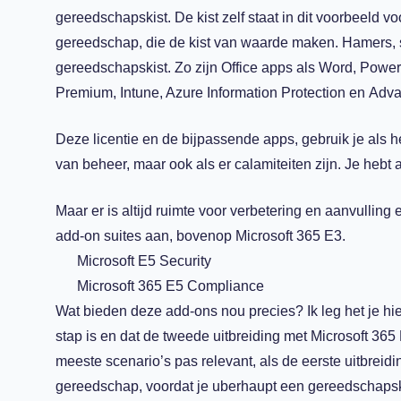
gereedschapskist
. De kist zelf staat in dit voorbeeld v
gereedschap, die de kist van waarde maken
. Hamers, 
gereedschapskist. Zo zijn Office apps als Word, Power
Premium,
Intune
, Azure
Information Protection
en
Adva
Deze licentie en de
bijpassende
apps, gebruik je als he
van beheer,
maar ook als er calamiteiten zijn. Je hebt a
Maar er is altijd ruimte voor verbetering en aanv
ulling
e
add-on suites aan
,
bovenop Microsoft 365 E3.
Microsoft E5 Security
Microsoft 365 E5 Compliance
Wat bieden deze add-ons nou precies?
Ik leg het je h
stap is en dat de tweede uitbreiding met
Microsoft 36
meeste scenar
i
o’s
pas relevant, als de eerste uitbreidi
gereedschap, voordat je uberhaupt een gereedschapskis