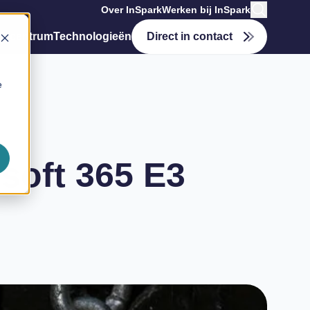
Over InSpark
Werken bij InSpark
tiecentrum
Technologieën
Direct in contact
e
soft 365 E3