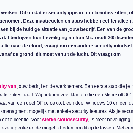
 werken. Dit omdat er securityapps in hun licenties zitten, 
n genomen. Deze maatregelen en apps hebben echter alleen z
sen bij de huidige situatie van jouw bedrijf. Een van de gro
s dat bedrijven hun beveiliging en hun Microsoft 365 licentie
sitie naar de cloud, vraagt om een andere security mindset.
vanaf de grond, dit moet vanuit de lucht. Dit vraagt om
rity van
jouw bedrijf
en
de
werknemers. Een eerste stap die je h
uw licenties haalt.
Wij hebben veel klanten die een Microsoft 36
waar
van
een deel Office pakket, een deel Windows 10 en een d
lekmanagment
mogelijk met enkele security features
. A
ls je secu
 deze licentie
.
Voor
sterke
cloudsecurity
, is
meer
beveiliging
deze
urgentie en de mogelijkheden o
m
dit op te lossen
.
Met
een