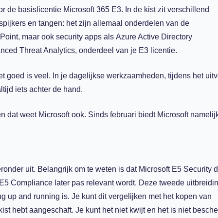
oor de
basislicentie
Microsoft 365
E3
.
In de kist zit
verschillend
spijkers en tangen: het zijn allemaal onderdelen van de
Point, maar ook security apps als
Azure Active
Directory
nced
Threat Analy
t
i
c
s,
onderdeel van je E3 licentie.
t goed is veel. In je dagel
i
jkse werkzaamheden,
tijdens het uit
ltijd iets achter de hand.
n dat weet Microsoft ook
.
Sinds februari biedt Microsoft
namelij
ieronder u
it.
Belangrijk om te weten is dat
Microsoft E5 Security
d
5 E5 Compliance
later pas relevant wordt.
Deze tweede uitbreidin
ng up and running is. Je kunt dit vergelijken met
het kopen van
t hebt aangeschaft. Je kunt het niet kwijt en het is niet besch