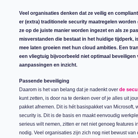
Veel organisaties denken dat ze veilig en compliant
er (extra) traditionele security maatregelen worde
ze op de juiste manier worden ingezet en als ze pas
misverstanden die bestaat in het huidige tijdperk, i
mee laten groeien met hun cloud ambities. Een tran
een vliegtuig bijvoorbeeld niet optimaal beveiligen 
aanpassingen en inzicht.
Passende beveiliging
Daarom is het van belang dat je nadenkt over
de secu
kunt
zetten
, is door na te denken over
of je alles uit jo
pakket afnemen. Dit is hét basispakket van Microsoft, 
security
is
.
Dit is de basis e
n maakt eenvoudig werkp
serieus wilt nemen
,
zit
ten
er net niet genoeg
features
in
nodig
.
Veel organisaties
zijn
zich nog niet bewust van