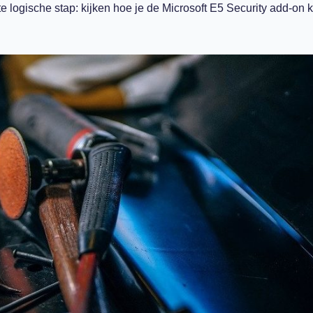
te logische stap
: kijken hoe je
de
Microsoft E5 Security
add-on
k