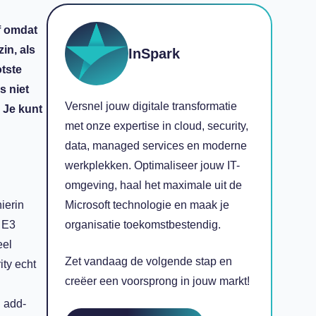
of omdat
in, als
InSpark
otste
s niet
Versnel jouw digitale transformatie
 Je kunt
met onze expertise in cloud, security,
data, managed services en moderne
werkplekken. Optimaliseer jouw IT-
omgeving, haal het maximale uit de
ierin
Microsoft technologie en maak je
5 E3
organisatie toekomstbestendig.
eel
Zet vandaag de volgende stap en
rity
echt
creëer een voorsprong in jouw markt!
 add-