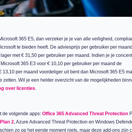
icrosoft 365 E5, dan verzeker je je van alle veiligheid, compli
crosoft te bieden heeft.
De adviesprijs per gebruiker per maan
k lager met
€ 31,50
per gebruiker per maand
. Indien je
je
concent
Microsoft 365 E3
voor € 10,10 per gebruiker per maand
de
€ 13,10 per maand
voordeliger uit bent
dan Microsoft 365
E5 ma
e zetten.
Wil je een helder overzicht van de mogelijkheden bin
g over licenties
.
t
de
volgende
apps:
Office 365 Advanced Threat Protection
P
 Plan 2
, Azure Advanced Threat Protection en Windows Defend
schien zo op het eerste m
oment niets, maar deze add-on
s
zijn
c