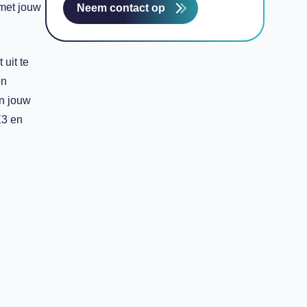
met
jouw
Neem contact op
t
uit te
en
an jouw
E3 en