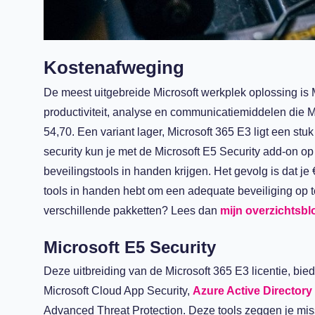
Kostenafweging
De meest uitgebreide Microsoft werkplek oplossing is M
productiviteit, analyse en communicatiemiddelen die Mi
54,70. Een variant lager,
M
icrosoft
365 E3
ligt een stu
security kun je met
de
Microsoft E5 Security
add-on
op 
beveilingstools in handen krijgen.
Het gevolg is dat je
tools in handen hebt om een adequate beveiliging op t
verschillende pakketten? Lees dan
mijn overzichtsblo
Microsoft E5 Security
Deze
uitbreiding
van de Microsoft 365 E3
licentie
,
bied
Microsoft Cloud App Security,
Azure Active Directory
Advanced Threat Protection
.
Deze tools zeggen je mis