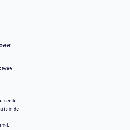
voeren
k
twee
e eerste
g is
in de
ermd.