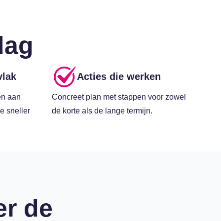
dag
vlak
Acties die werken
en aan
Concreet plan met stappen voor zowel
e sneller
de korte als de lange termijn.
er de