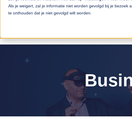
Als je weigert, zal je informatie niet worden gevolgd bij je bezoek
te onthouden dat je niet gevolgd wilt worden.
Busin