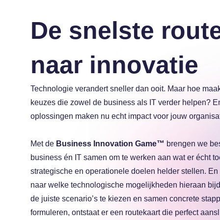
a
De snelste rout
naar innovatie
a
Technologie verandert sneller dan ooit. Maar hoe maak 
keuzes die zowel de business als IT verder helpen? E
oplossingen maken nu echt impact voor jouw organisa
a
Met de
Business Innovation Game™
brengen we besl
business én IT samen om te werken aan wat er écht toe 
strategische en operationele doelen helder stellen. En
naar welke technologische mogelijkheden hieraan bij
de juiste scenario’s te kiezen en samen concrete stap
formuleren, ontstaat er een routekaart die perfect aansl