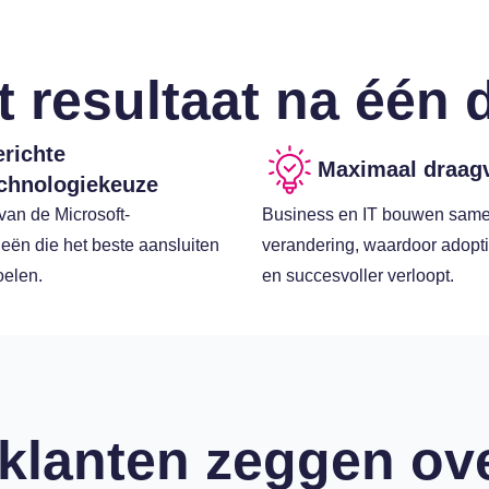
t resultaat na één 
richte
Maximaal draag
chnologiekeuze
van de Microsoft-
Business en IT bouwen sam
eën die het beste aansluiten
verandering, waardoor adopti
oelen.
en succesvoller verloopt.
klanten zeggen ov