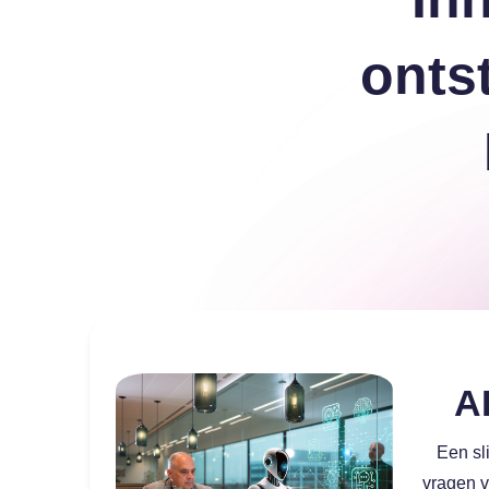
a
onts
a
a
A
Een sl
vragen v