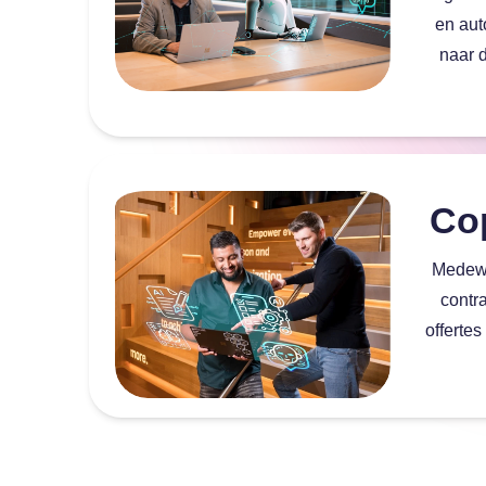
en aut
naar 
Co
Medewe
contr
offertes