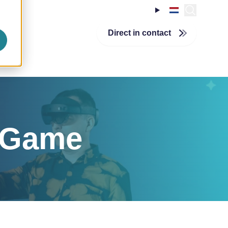
Over InSpark
Werken bij InSpark
tiecentrum
Technologieën
Direct in contact
English
n Game