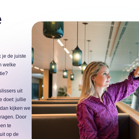
e
je de juiste
n welke
tie?
issers uit
doet: jullie
 dan kijken we
dragen. Door
pen te
uit op de